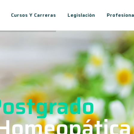
s
Cursos Y Carreras
Legislación
Profesiona
 Postgrado
 Homeopática