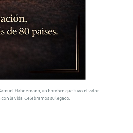
r. Samuel Hahnemann, un hombre que tuvo el valor
con la vida. Celebramos su legado.