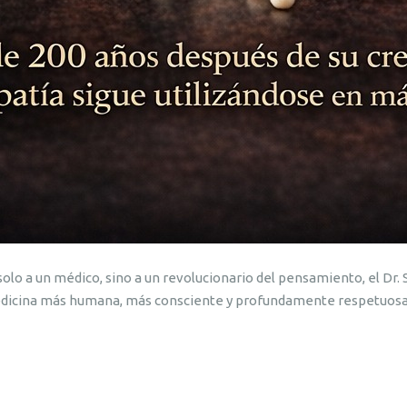
olo a un médico, sino a un revolucionario del pensamiento, el D
medicina más humana, más consciente y profundamente respetuosa 