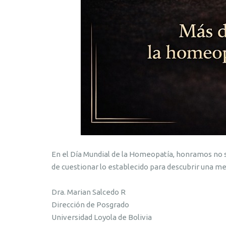
En el Día Mundial de la Homeopatía, honramos no s
de cuestionar lo establecido para descubrir una 
Dra. Marian Salcedo R
Dirección de Posgrado
Universidad Loyola de Bolivia