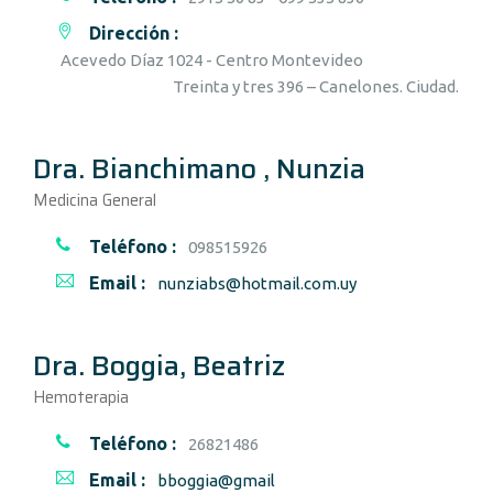
Dirección :
Acevedo Díaz 1024 - Centro Montevideo
Treinta y tres 396 – Canelones. Ciudad.
Dra. Bianchimano , Nunzia
Medicina General
Teléfono :
098515926
Email :
nunziabs@hotmail.com.uy
Dra. Boggia, Beatriz
Hemoterapia
Teléfono :
26821486
Email :
bboggia@gmail