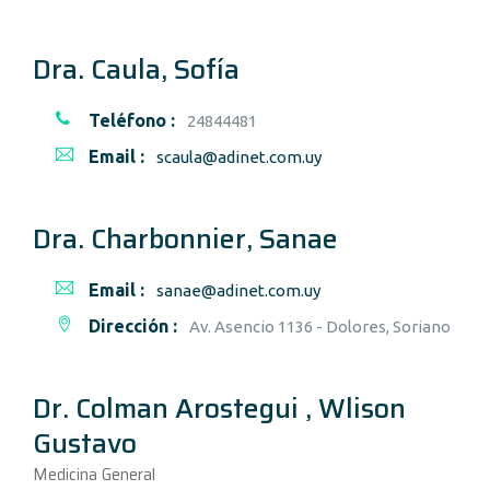
Dra. Caula, Sofía
Teléfono :
24844481
Email :
scaula@adinet.com.uy
Dra. Charbonnier, Sanae
Email :
sanae@adinet.com.uy
Dirección :
Av. Asencio 1136 - Dolores, Soriano
Dr. Colman Arostegui , Wlison
Gustavo
Medicina General