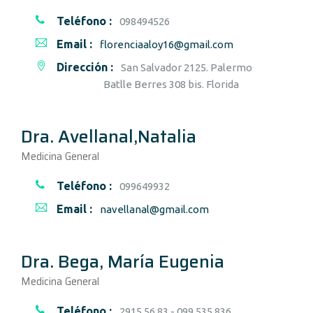
Teléfono :
098494526
Email :
florenciaaloy16@gmail.com
Dirección :
San Salvador 2125. Palermo
Batlle Berres 308 bis. Florida
Dra. Avellanal,Natalia
Medicina General
Teléfono :
099649932
Email :
navellanal@gmail.com
Dra. Bega, María Eugenia
Medicina General
Teléfono :
2915 56 83 - 099 535 836