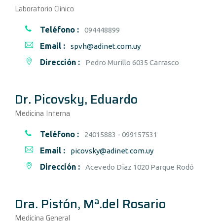
Laboratorio Clínico
Teléfono :
094448899
Email :
spvh@adinet.com.uy
Dirección :
Pedro Murillo 6035 Carrasco
Dr. Picovsky, Eduardo
Medicina Interna
Teléfono :
24015883 - 099157531
Email :
picovsky@adinet.com.uy
Dirección :
Acevedo Diaz 1020 Parque Rodó
Dra. Pistón, Mª.del Rosario
Medicina General