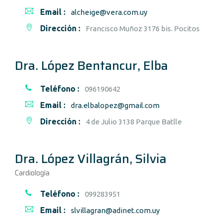
Email :
alcheige@vera.com.uy
Dirección :
Francisco Muñoz 3176 bis. Pocitos
Dra. López Bentancur, Elba
Teléfono :
096190642
Email :
dra.elbalopez@gmail.com
Dirección :
4 de Julio 3138 Parque Batlle
Dra. López Villagrán, Silvia
Cardiología
Teléfono :
099283951
Email :
slvillagran@adinet.com.uy